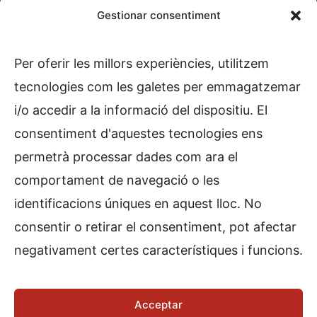
Gestionar consentiment
Pere Escanellas, s/n
07830 Sant Josep de sa Talaia
Per oferir les millors experiències, utilitzem
971 800 125
tecnologies com les galetes per emmagatzemar
i/o accedir a la informació del dispositiu. El
consentiment d'aquestes tecnologies ens
Dinamització
permetrà processar dades com ara el
Formació
comportament de navegació o les
‘Units pel nostre parlar’
identificacions úniques en aquest lloc. No
Notícies
consentir o retirar el consentiment, pot afectar
Ajuntament
negativament certes característiques i funcions.
Avís legal
Política de privacitat
Acceptar