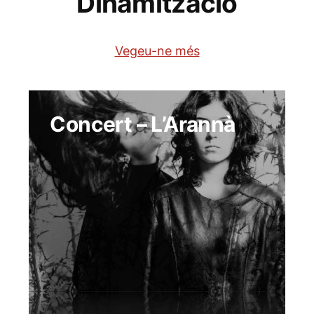
Dinamització
Vegeu-ne més
Concert – L’Arannà