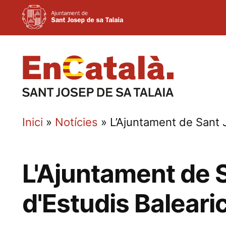
Vés
al
contingut
Inici
»
Notícies
»
L’Ajuntament de Sant J
L'Ajuntament de S
d'Estudis Baleari