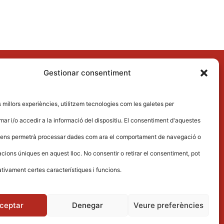
Gestionar consentiment
untament
es millors experiències, utilitzem tecnologies com les galetes per
ís legal
 i/o accedir a la informació del dispositiu. El consentiment d'aquestes
lítica de privacitat
 ens permetrà processar dades com ara el comportament de navegació o
cacions úniques en aquest lloc. No consentir o retirar el consentiment, pot
tivament certes característiques i funcions.
ceptar
Denegar
Veure preferències