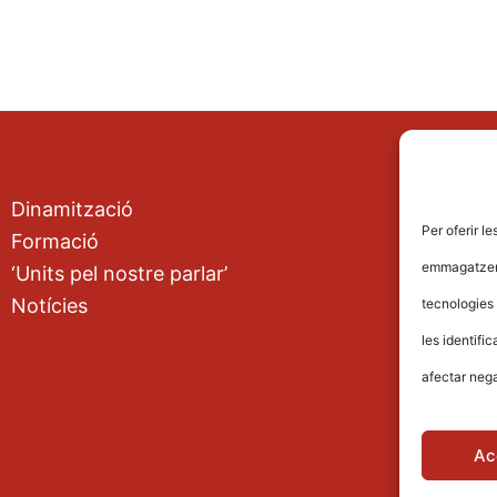
Dinamització
Aj
Per oferir l
Formació
Av
emmagatzemar
‘Units pel nostre parlar’
Po
Notícies
tecnologies
les identifi
afectar nega
Ac