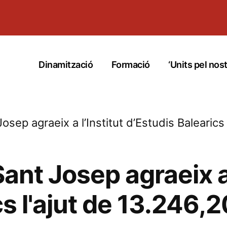
Dinamització
Formació
‘Units pel nost
osep agraeix a l’Institut d’Estudis Balearics
ant Josep agraeix a 
cs l'ajut de 13.246,